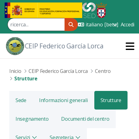
Skip to Main Content
Accedi
CEIP Federico García Lorca
Inicio
CEIP Federico García Lorca
Centro
Strutture
Sede
Informazioni generali
Strutture
Insegnamento
Documenti del centro
Servizi
Segreteria
Alterna
Alterna