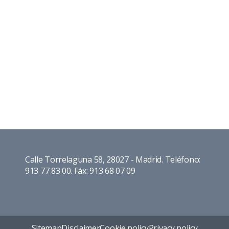
Calle Torrelaguna 58, 28027 - Madrid. Teléfono:
913 77 83 00. Fáx: 913 68 07 09
Sitemap
Disclaimer
Cookie policy
Privacy policy