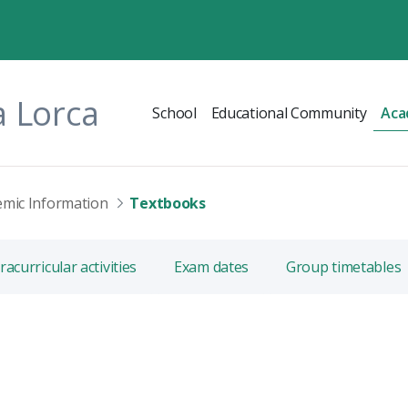
a Lorca
School
Educational Community
Aca
mic Information
Textbooks
racurricular activities
Exam dates
Group timetables