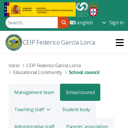
Skip to Main Content
Sign In
CEIP Federico García Lorca
Inicio
CEIP Federico García Lorca
Educational Community
School council
Management team
School council
Teaching staff
Student body
Toggle
Administrative staff
Parents' association