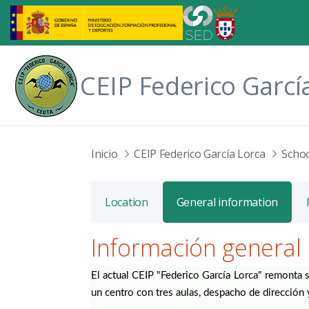
Skip to Main Content
CEIP Federico Garcí
Inicio
CEIP Federico García Lorca
Scho
Location
General information
Información general
El actual CEIP "Federico García Lorca" remonta s
un centro con tres aulas, despacho de dirección y