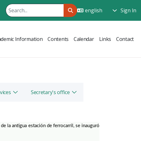
Sign In
ademic Information
Contents
Calendar
Links
Contact
vices
Secretary's office
Toggle
Toggle
e la antigua estación de ferrocarril, se inauguró