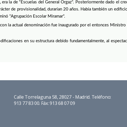
 era la de "Escuelas del General Orgaz". Posteriormente dado el crec
ácter de provisionalidad, durarían 20 años. Había también un edificio 
minó "Agrupación Escolar Miramar".
 y con la actual denominación fue inaugurado por el entonces Ministr
ficaciones en su estructura debido fundamentalmente, al espectacu
.
Calle Torrelaguna 58, 28027 - Madrid. Teléfono:
913 77 83 00. Fáx: 913 68 07 09