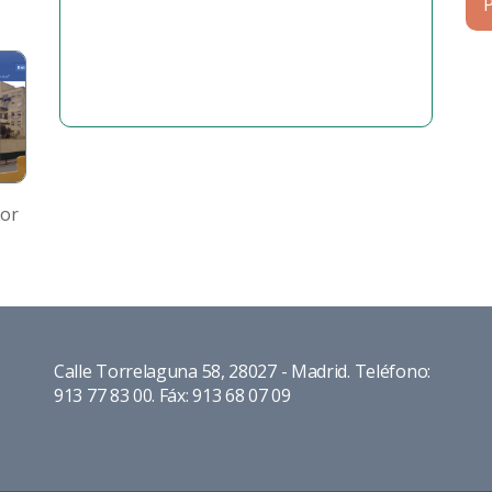
por
Calle Torrelaguna 58, 28027 - Madrid. Teléfono:
913 77 83 00. Fáx: 913 68 07 09