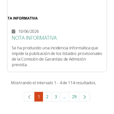
10/06/2026
NOTA INFORMATIVA
Se ha producido una incidencia informática que
impide la publicación de los listados provisionales
de la Comisión de Garantías de Admisión
prevista.
Mostrando el intervalo 1 - 4 de 114 resultados.
1
2
3
...
29
Página
Página
Página
Páginas intermedias Use 
Página