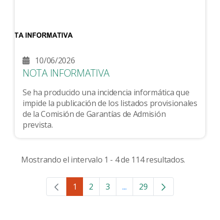
10/06/2026
NOTA INFORMATIVA
Se ha producido una incidencia informática que
impide la publicación de los listados provisionales
de la Comisión de Garantías de Admisión
prevista.
Mostrando el intervalo 1 - 4 de 114 resultados.
1
2
3
...
29
Página
Página
Página
Páginas intermedias Use 
Página