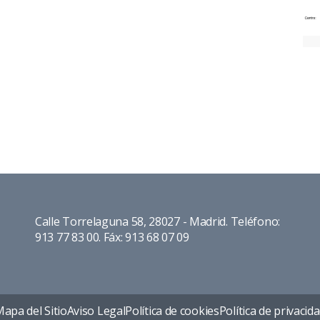
Calle Torrelaguna 58, 28027 - Madrid. Teléfono:
913 77 83 00. Fáx: 913 68 07 09
apa del Sitio
Aviso Legal
Política de cookies
Política de privacid