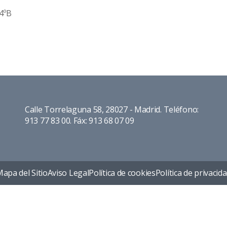
4ºB
Calle Torrelaguna 58, 28027 - Madrid. Teléfono:
913 77 83 00. Fáx: 913 68 07 09
apa del Sitio
Aviso Legal
Política de cookies
Política de privacid