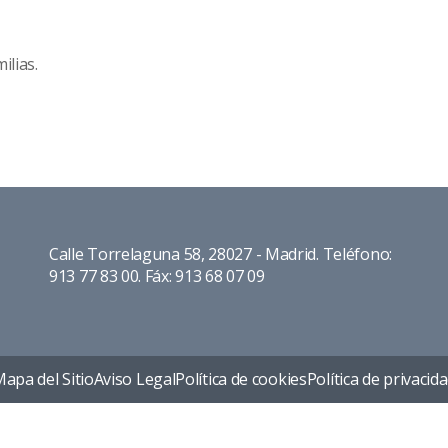
ilias.
Calle Torrelaguna 58, 28027 - Madrid. Teléfono:
913 77 83 00. Fáx: 913 68 07 09
apa del Sitio
Aviso Legal
Política de cookies
Política de privacid