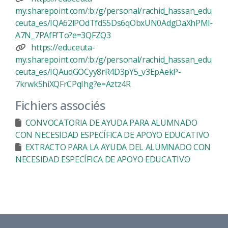
my.sharepoint.com/:b:/g/personal/rachid_hassan_edu
ceuta_es/IQA62lPOdTfdS5Ds6qObxUN0AdgDaXhPMl-
A7N_7PAfFfTo?e=3QFZQ3
https://educeuta-
my.sharepoint.com/:b:/g/personal/rachid_hassan_edu
ceuta_es/IQAudGOCyy8rR4D3pY5_v3EpAekP-
7krwk5hiXQFrCPqIhg?e=Aztz4R
Fichiers associés
CONVOCATORIA DE AYUDA PARA ALUMNADO
CON NECESIDAD ESPECÍFICA DE APOYO EDUCATIVO
EXTRACTO PARA LA AYUDA DEL ALUMNADO CON
NECESIDAD ESPECÍFICA DE APOYO EDUCATIVO