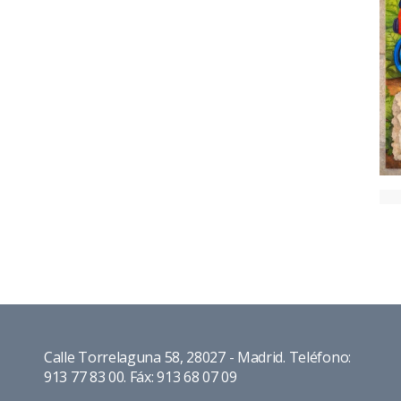
Calle Torrelaguna 58, 28027 - Madrid. Teléfono:
913 77 83 00. Fáx: 913 68 07 09